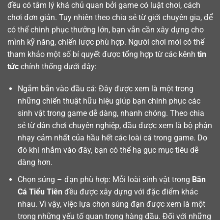
đều có tâm lý khá chủ quan bởi game có luật chơi, cách
chơi đơn giản. Tuy nhiên theo chia sẻ từ giới chuyên gia, để
có thể chinh phục thưởng lớn, bạn vẫn cần xây dựng cho
mình kỹ năng, chiến lược phù hợp. Người chơi mới có thể
tham khảo một số bí quyết được tổng hợp từ các kênh
tin
tức
chính thống dưới đây:
Ngắm bắn vào đầu cá: Đây được xem là một trong
những chiến thuật hữu hiệu giúp bạn chinh phục các
sinh vật trong game dễ dàng, nhanh chóng. Theo chia
sẻ từ dân chơi chuyên nghiệp, đầu được xem là bộ phận
nhạy cảm nhất của hầu hết các loài cá trong game. Do
đó khi nhắm vào đây, bạn có thể hạ gục mục tiêu dễ
dàng hơn.
Chọn súng – đạn phù hợp: Mỗi loài sinh vật trong
Bắn
Cá Tiểu Tiên
đều được xây dựng với đặc điểm khác
nhau. Vì vậy, việc lựa chọn súng đạn được xem là một
trong những yếu tố quan trọng hàng đầu. Đối với những