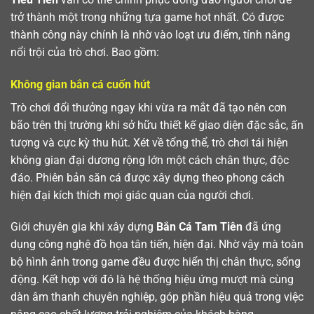
trở thành một trong những tựa game hot nhất. Có được
thành công này chính là nhờ vào loạt ưu điểm, tính năng
nổi trội của trò chơi. Bao gồm:
Không gian bắn cá cuốn hút
Trò chơi đổi thưởng ngay khi vừa ra mắt đã tạo nên cơn
bão trên thị trường khi sở hữu thiết kế giao diện đặc sắc, ấn
tượng và cực kỳ thu hút. Xét về tổng thể, trò chơi tái hiện
không gian đại dương rộng lớn một cách chân thực, độc
đáo. Phiên bản săn cá được xây dựng theo phong cách
hiện đại kích thích mọi giác quan của người chơi.
Giới chuyên gia khi xây dựng
Bắn Cá Tam Tiên
đã ứng
dụng công nghệ đồ họa tân tiến, hiện đại. Nhờ vậy mà toàn
bộ hình ảnh trong game đều được hiển thị chân thực, sống
động. Kết hợp với đó là hệ thống hiệu ứng mượt mà cùng
dàn âm thanh chuyên nghiệp, góp phần hiệu quả trong việc