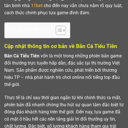
tân binh nhà
11bet
cho đến nay vẫn chưa nắm rõ quy luật,
cách thức chinh phục tựa game đình đám.
Nội dung bài viết
Cập nhật thông tin cơ bản về Bắn Cá Tiểu Tiên
Bắn Cá Tiểu Tiên
vốn là một trong những phiên bản game
đổi thưởng trực tuyến hấp dẫn, đặc sắc tại thị trường Việt
Nam. Sản phẩm được nghiên cứu, phát triển bởi thương
hiệu TP – nhà phát hành trò chơi online nổi tiếng top đầu
thế giới.
Thực tế là chỉ sau thời gian ngắn từ khi chính thức ra mắt,
phiên bản đã nhanh chóng thu hút sự quan tâm đặc biệt từ
đông đảo khách hàng trên thế giới. Đến nay, tựa game đã
có mặt ở hầu hết các nền tảng giải trí đổi thưởng uy tín,
chất lượng. Đặc biệt, số lượng khách hàng tham gia trải