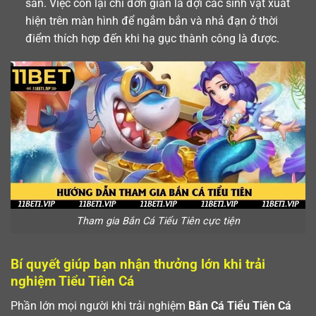
săn. Việc còn lại chỉ đơn giản là đợi các sinh vật xuất
hiện trên màn hình để ngắm bắn và nhả đạn ở thời
điểm thích hợp đến khi hạ gục thành công là được.
Tham gia Bắn Cá Tiểu Tiên cực tiện
Bí quyết giúp bạn nhận thưởng lớn khi trải
nghiệm Tiểu Tiên Cá
Phần lớn mọi người khi trải nghiệm
Bắn Cá Tiểu Tiên Cá