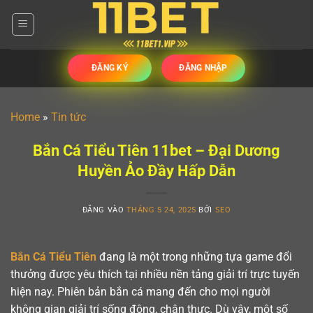
Bỏ
qua
nội
dung
ĐĂNG KÝ
ĐĂNG NHẬP
Home
»
Tin tức
Bắn Cá Tiểu Tiên 11bet – Đại Dương
Huyền Ảo Đầy Hấp Dẫn
ĐĂNG VÀO
THÁNG 5 24, 2025
BỞI
SEO
Bắn Cá Tiểu Tiên
đang là một trong những tựa game đổi
thưởng được yêu thích tại nhiều nền tảng giải trí trực tuyến
hiện nay. Phiên bản bắn cá mang đến cho mọi người
không gian giải trí sống động, chân thực. Dù vậy, một số